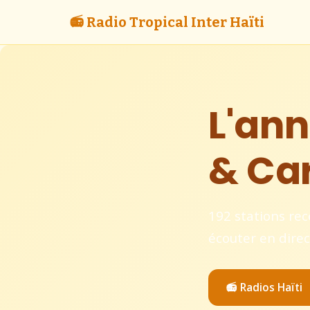
📻 Radio Tropical Inter Haïti
L'ann
& Ca
192 stations rec
écouter en dire
📻 Radios Haïti