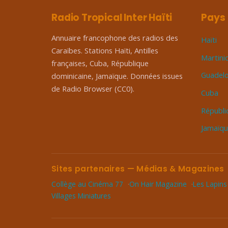
Radio Tropical Inter Haïti
Pays
Annuaire francophone des radios des
Haïti
Caraïbes. Stations Haïti, Antilles
Martini
françaises, Cuba, République
Guadel
dominicaine, Jamaïque. Données issues
de Radio Browser (CC0).
Cuba
Républi
Jamaïq
Sites partenaires — Médias & Magazines
Collège au Cinéma 77
On Hair Magazine
Les Lapins
Villages Miniatures