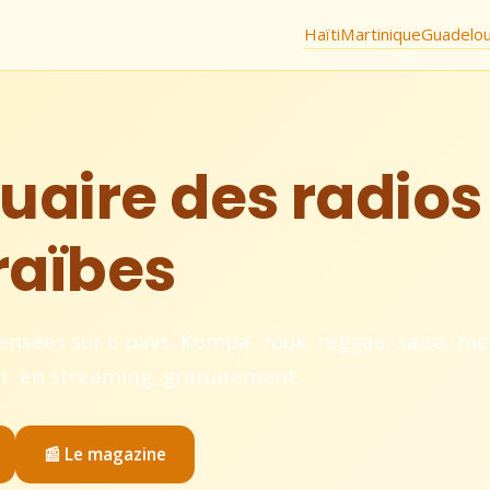
Haïti
Martinique
Guadelo
uaire des radios 
raïbes
ensées sur 6 pays. Kompa, zouk, reggae, salsa, me
ct, en streaming, gratuitement.
📰 Le magazine