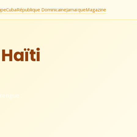
upe
Cuba
République Dominicaine
Jamaïque
Magazine
Haïti
rengue :