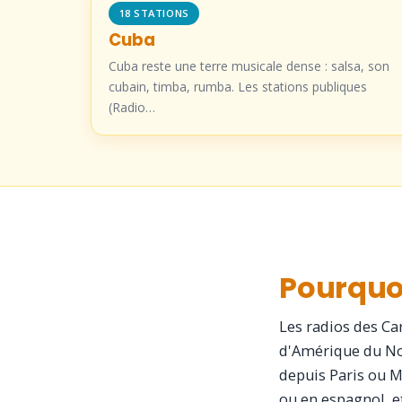
18 STATIONS
Cuba
Cuba reste une terre musicale dense : salsa, son
cubain, timba, rumba. Les stations publiques
(Radio…
Pourquoi
Les radios des Ca
d'Amérique du Nor
depuis Paris ou Mo
ou en espagnol, e