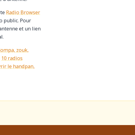
rte
Radio Browser
io public. Pour
'antenne et un lien
l.
ompa, zouk,
,
10 radios
rir le handpan,