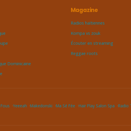
Magazine
Radios haïtiennes
que
Kompa vs zouk
oupe
Écouter en streaming
Reggae roots
que Dominicaine
ue
 Fous
Yeeeah
Makedonski
Ma Sé Fée
Hair Play Salon Spa
Radio T