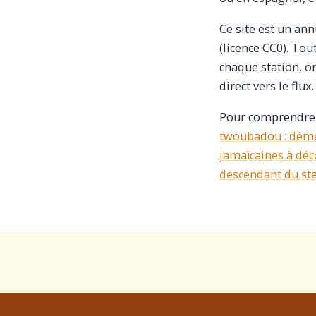
Ce site est un ann
(licence CC0). Tou
chaque station, on
direct vers le flu
Pour comprendre l
twoubadou : démê
jamaïcaines à déc
descendant du st