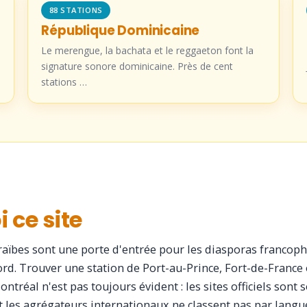
88 STATIONS
République Dominicaine
Le merengue, la bachata et le reggaeton font la
signature sonore dominicaine. Près de cent
stations …
 ce site
raïbes sont une porte d'entrée pour les diasporas francop
d. Trouver une station de Port-au-Prince, Fort-de-France
ntréal n'est pas toujours évident : les sites officiels sont
t les agrégateurs internationaux ne classent pas par langu