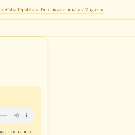
upe
Cuba
République Dominicaine
Jamaïque
Magazine
application audio.