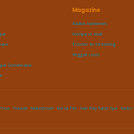
Magazine
Radios haïtiennes
que
Kompa vs zouk
oupe
Écouter en streaming
Reggae roots
que Dominicaine
ue
 Fous
Yeeeah
Makedonski
Ma Sé Fée
Hair Play Salon Spa
Radio T