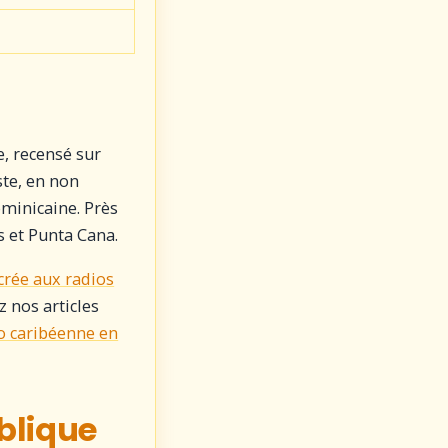
, recensé sur
ste, en non
ominicaine. Près
s et Punta Cana.
crée aux radios
 nos articles
io caribéenne en
blique