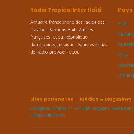
Radio Tropical Inter Haïti
Pays
Annuaire francophone des radios des
Haïti
Caraïbes. Stations Haïti, Antilles
Martini
françaises, Cuba, République
Guadel
dominicaine, Jamaïque. Données issues
de Radio Browser (CC0).
Cuba
Républi
Jamaïq
Sites partenaires — Médias & Magazines
Collège au Cinéma 77
On Hair Magazine
Les Lapins
Villages Miniatures