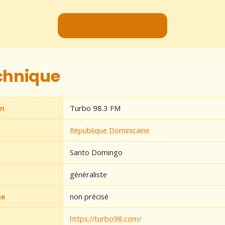
▶ Lancer le flux audio
echnique
on
Turbo 98.3 FM
République Dominicaine
Santo Domingo
généraliste
ne
non précisé
https://turbo98.com/