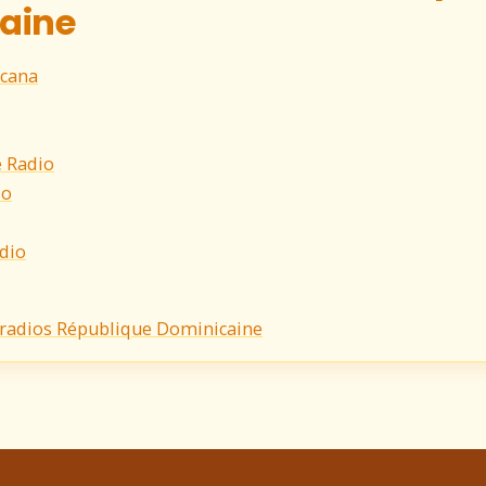
aine
icana
 Radio
io
dio
s radios République Dominicaine