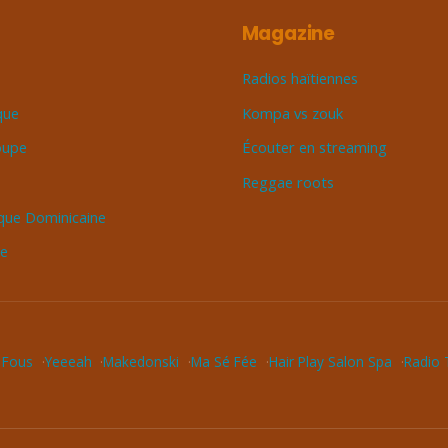
Magazine
Radios haïtiennes
que
Kompa vs zouk
oupe
Écouter en streaming
Reggae roots
que Dominicaine
ue
 Fous
Yeeeah
Makedonski
Ma Sé Fée
Hair Play Salon Spa
Radio T