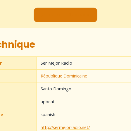
▶ Lancer le flux audio
echnique
on
Ser Mejor Radio
République Dominicaine
Santo Domingo
upbeat
ne
spanish
http://sermejorradio.net/