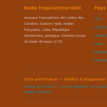
Radio Tropical Inter Haïti
Pays
Annuaire francophone des radios des
Haïti
Caraïbes. Stations Haïti, Antilles
Martini
françaises, Cuba, République
Guadel
dominicaine, Jamaïque. Données issues
de Radio Browser (CC0).
Cuba
Républi
Jamaïq
Sites partenaires — Médias & Magazines
Collège au Cinéma 77
On Hair Magazine
Les Lapins
Villages Miniatures