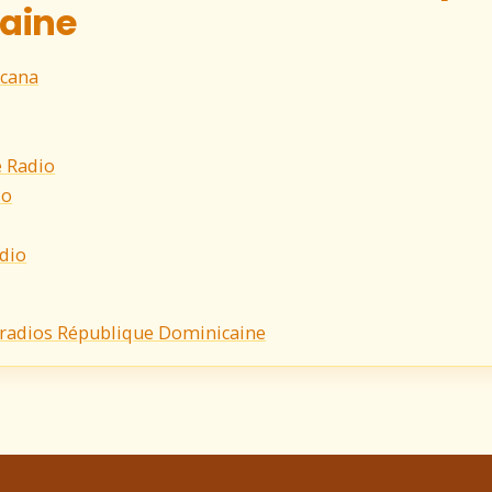
aine
icana
 Radio
io
dio
s radios République Dominicaine