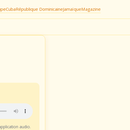
upe
Cuba
République Dominicaine
Jamaïque
Magazine
application audio.