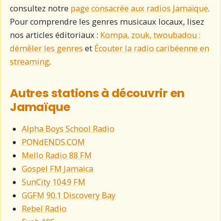
consultez notre
page consacrée aux radios Jamaïque
.
Pour comprendre les genres musicaux locaux, lisez
nos articles éditoriaux :
Kompa, zouk, twoubadou :
démêler les genres
et
Écouter la radio caribéenne en
streaming
.
Autres stations à découvrir en
Jamaïque
Alpha Boys School Radio
PONdENDS.COM
Mello Radio 88 FM
Gospel FM Jamaica
SunCity 104.9 FM
GGFM 90.1 Discovery Bay
Rebel Radio