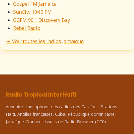
Gospel FM Jamaica
SunCity 104.9 FM
GGFM 90.1 Discovery Bay
Rebel Radio
→ Voir toutes les radios Jamaïque
Radio Tropical Inter Haïti
Annuaire francophone des radios des Caraïbes. Stations
Haïti, Antilles françaises, Cuba, République dominicaine,
Jamaïque. Données issues de Radio Browser (CC0).