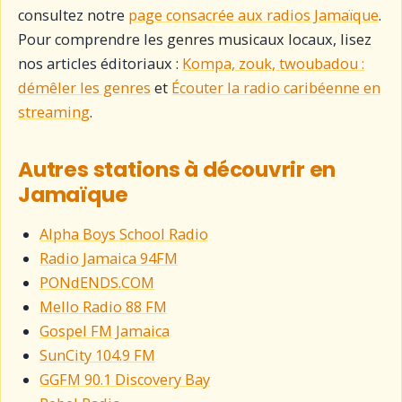
consultez notre
page consacrée aux radios Jamaïque
.
Pour comprendre les genres musicaux locaux, lisez
nos articles éditoriaux :
Kompa, zouk, twoubadou :
démêler les genres
et
Écouter la radio caribéenne en
streaming
.
Autres stations à découvrir en
Jamaïque
Alpha Boys School Radio
Radio Jamaica 94FM
PONdENDS.COM
Mello Radio 88 FM
Gospel FM Jamaica
SunCity 104.9 FM
GGFM 90.1 Discovery Bay