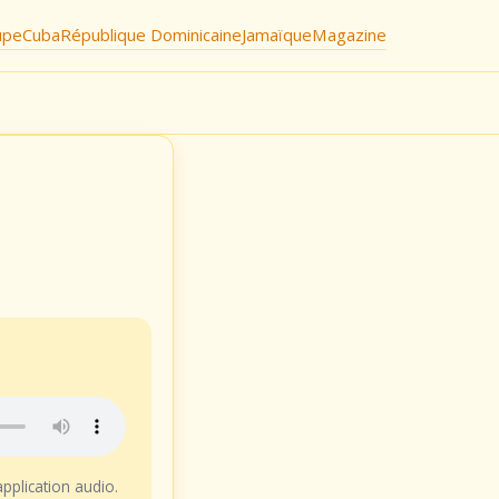
upe
Cuba
République Dominicaine
Jamaïque
Magazine
application audio.