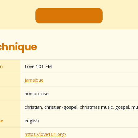
▶ Lancer le flux audio
echnique
on
Love 101 FM
Jamaïque
non précisé
christian, christian-gospel, christmas music, gospel, mu
ne
english
https://love101.org/