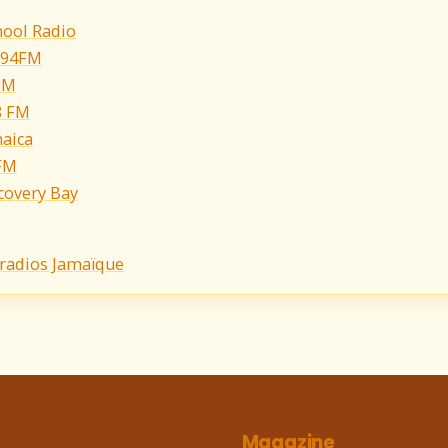
hool Radio
 94FM
OM
8 FM
aica
 FM
covery Bay
 radios Jamaïque
Magazine