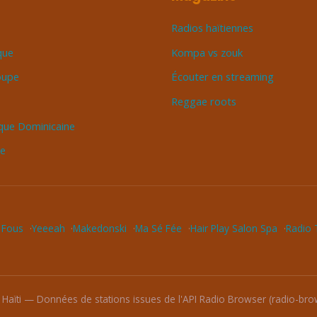
Radios haïtiennes
que
Kompa vs zouk
oupe
Écouter en streaming
Reggae roots
que Dominicaine
ue
 Fous
Yeeeah
Makedonski
Ma Sé Fée
Hair Play Salon Spa
Radio T
 Haïti — Données de stations issues de l'API Radio Browser (radio-brow