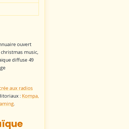
nnuaire ouvert
, christmas music,
aïque diffuse 49
age
crée aux radios
itoriaux :
Kompa,
reaming
.
aïque