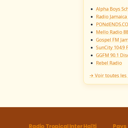
Alpha Boys Sc
Radio Jamaica
PONdENDS.C
Mello Radio 8
Gospel FM Jam
SunCity 104.9
GGFM 90.1 Dis
Rebel Radio
→ Voir toutes les
Radio Tropical Inter Haïti
Pays