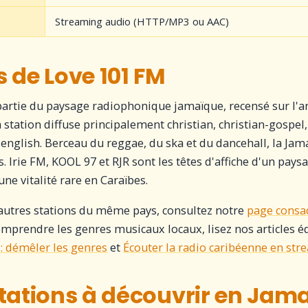
Streaming audio (HTTP/MP3 ou AAC)
 de Love 101 FM
partie du paysage radiophonique jamaïque, recensé sur l'a
 station diffuse principalement christian, christian-gospel
 english. Berceau du reggae, du ska et du dancehall, la Jam
. Irie FM, KOOL 97 et RJR sont les têtes d'affiche d'un pays
ne vitalité rare en Caraïbes.
autres stations du même pays, consultez notre
page consa
omprendre les genres musicaux locaux, lisez nos articles éd
: démêler les genres
et
Écouter la radio caribéenne en st
stations à découvrir en Jam