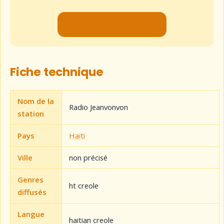
▶ Lancer le flux audio
Fiche technique
Nom de la
Radio Jeanvonvon
station
Pays
Haïti
Ville
non précisé
Genres
ht creole
diffusés
Langue
haitian creole