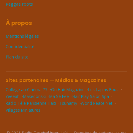
Reggae roots
À propos
Mentions légales
Confidentialité
Plan du site
Sites partenaires — Médias & Magazines
Collège au Cinéma 77
On Hair Magazine
Les Lapins Fous
Yeeeah
Makedonski
Ma Sé Fée
Hair Play Salon Spa
Radio Télé Parisienne Haïti
Tsunamy
World Peace Net
Villages Miniatures
© 2026 Radio Tropical Inter Haïti — Données de stations issues