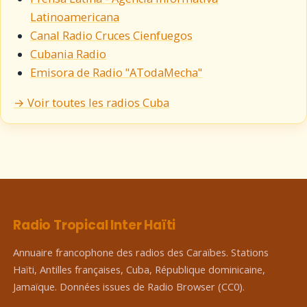
Latinoamericana
Canal Radio Cruces Cienfuegos
Cubania Radio
Emisora de Radio "ATodaMecha"
→ Voir toutes les radios Cuba
Radio Tropical Inter Haïti
Annuaire francophone des radios des Caraïbes. Stations
Haïti, Antilles françaises, Cuba, République dominicaine,
Jamaïque. Données issues de Radio Browser (CC0).