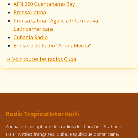
AFN 360 Guantanamo Bay
Prensa Latina
Prensa Latina - Agencia Informativa
Latinoamericana
Cubania Radio
Emisora de Radio "ATodaMecha"
→ Voir toutes les radios Cuba
Radio Tropical Inter Haïti
Annuaire francophone des radios des Caraïbes. Stations
Haïti, Antilles françaises, Cuba, République dominicaine,