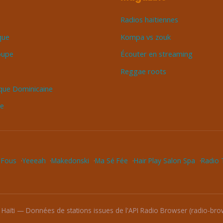
Radios haïtiennes
que
Kompa vs zouk
oupe
Écouter en streaming
Reggae roots
que Dominicaine
ue
 Fous
Yeeeah
Makedonski
Ma Sé Fée
Hair Play Salon Spa
Radio T
 Haïti — Données de stations issues de l'API Radio Browser (radio-brow