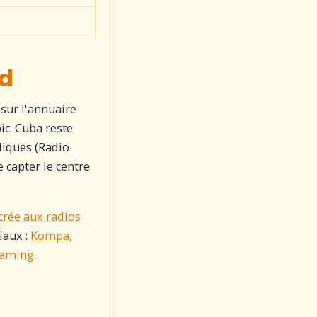
ad
sur l'annuaire
ic. Cuba reste
liques (Radio
 capter le centre
crée aux radios
iaux :
Kompa,
reaming
.