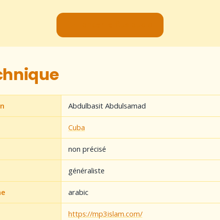
▶ Lancer le flux audio
echnique
on
Abdulbasit Abdulsamad
Cuba
non précisé
généraliste
ne
arabic
https://mp3islam.com/