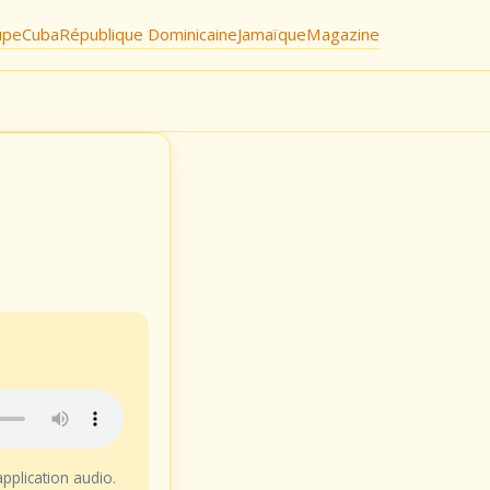
upe
Cuba
République Dominicaine
Jamaïque
Magazine
application audio.