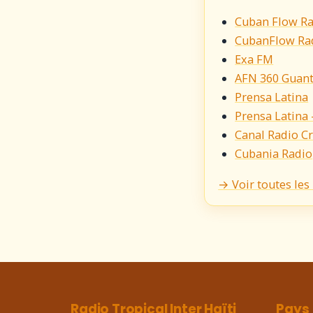
Cuban Flow R
CubanFlow Ra
Exa FM
AFN 360 Guan
Prensa Latina
Prensa Latina
Canal Radio C
Cubania Radio
→ Voir toutes les
Radio Tropical Inter Haïti
Pays