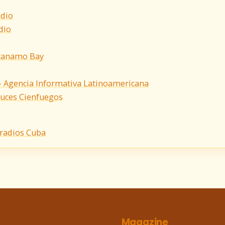
adio
dio
tanamo Bay
 - Agencia Informativa Latinoamericana
ruces Cienfuegos
 radios Cuba
Magazine